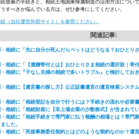
相続放棄の手続きと、相続土地国庫帰属制度の活用方法につい
どうすべきか悩んでいる方は、ぜひ参考にしてください。
相続（当社運営外部サイト）を参照ください。
関連記事:
問・相続に「先に自分が死んだらペットはどうなる？おひとり
問・相続に「【遺贈寄付とは】おひとりさま相続の選択肢｜寄
問・相続に『子なし夫婦の相続で多いトラブル』と検討してお
問・相続に【遺言書の探し方】公正証書遺言の遺言検索システム
問・相続に「相続登記を自分で行うには？手続きの流れや必要
問・相続に「相続財産に【非上場企業の少数株式】が含まれて
問・相続に「相続手続きで専門家に払う報酬の相場とは？専門
しました。
問・相続に「死後事務委任契約とはどのような契約なのか？遺