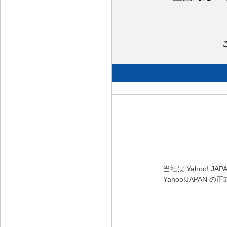
当社は Yahoo! 
Yahoo!JAP